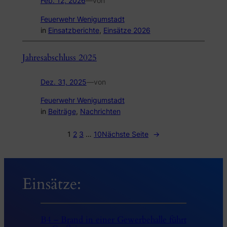
Feb. 12, 2026
—
von
Feuerwehr Wenigumstadt
in
Einsatzberichte
, 
Einsätze 2026
Jahresabschluss 2025
Dez. 31, 2025
—
von
Feuerwehr Wenigumstadt
in
Beiträge
, 
Nachrichten
1
2
3
…
10
Nächste Seite
→
Einsätze:
B4 – Brand in einer Gewerbehalle führt