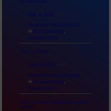
zu Großeinsatz
Feb. 3, 2024
—
von
Feuerwehr Wenigumstadt
in
Einsatzberichte
, 
Einsätze 2024
THL 1 – Ölspur
Jan. 19, 2024
—
von
Feuerwehr Wenigumstadt
in
Einsatzberichte
, 
Einsätze 2024
THL – Rettung Hubschrauberlandung
sichern