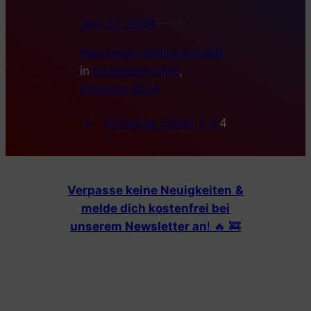
Jan. 10, 2024
—
von
Feuerwehr Wenigumstadt
in
Einsatzberichte
, 
Einsätze 2024
←
Vorherige Seite
1
2
3
4
Verpasse keine Neuigkeiten
&
melde dich kostenfrei bei
unserem Newsletter an
! 🔥 🚒