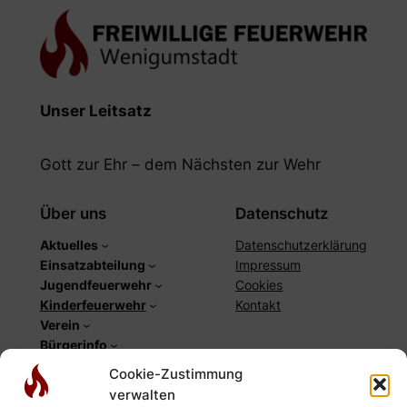
Unser Leitsatz
Gott zur Ehr – dem Nächsten zur Wehr
Über uns
Datenschutz
Aktuelles
Datenschutzerklärung
Einsatzabteilung
Impressum
Jugendfeuerwehr
Cookies
Kinderfeuerwehr
Kontakt
Verein
Bürgerinfo
Cookie-Zustimmung
Social
verwalten