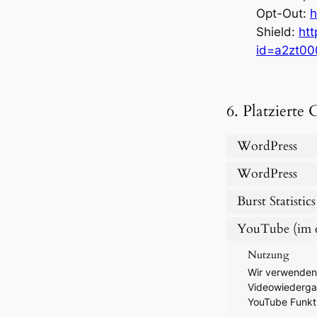
Opt-Out:
h
Shield:
htt
id=a2zt00
6. Platzierte 
WordPress
WordPress
Burst Statistics
YouTube (im e
Nutzung
Wir verwenden
Videowiedergab
YouTube Funkt