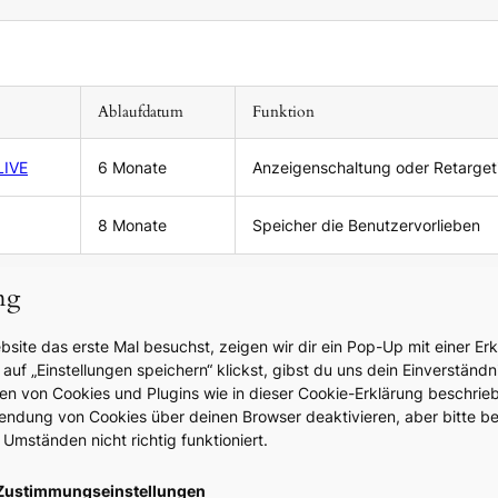
Ablaufdatum
Ablaufdatum
Funktion
Funktion
LIVE
6 Monate
Anzeigenschaltung oder Retarget
8 Monate
Speicher die Benutzervorlieben
ng
ite das erste Mal besuchst, zeigen wir dir ein Pop-Up mit einer Er
uf „Einstellungen speichern“ klickst, gibst du uns dein Einverständnis
en von Cookies und Plugins wie in dieser Cookie-Erklärung beschri
endung von Cookies über deinen Browser deaktivieren, aber bitte b
Umständen nicht richtig funktioniert.
e Zustimmungseinstellungen