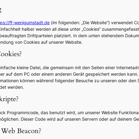
g
tps://ff-wenigumstadt.de
(im folgenden: „Die Website“) verwendet Co
Einfachheit halber werden all diese unter „Cookies“ zusammengefass
eauftragten Drittparteien platziert. In dem unten stehendem Dokume
endung von Cookies auf unserer Website.
Cookies?
 einfache kleine Datei, die gemeinsam mit den Seiten einer Interneta
r auf dem PC oder einem anderen Gerät gespeichert werden kann. 
rmationen können während folgender Besuche zu unseren oder den S
ndet werden.
kripte?
Stück Programmcode, das benutzt wird, um unserer Website Funktional
rmöglichen. Dieser Code wird auf unseren Servern oder auf deinem Ge
in Web Beacon?