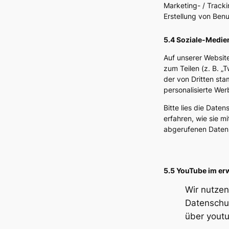
Marketing- / Track
Erstellung von Ben
5.4 Soziale-Medie
Auf unserer Website
zum Teilen (z. B. „
der von Dritten sta
personalisierte We
Bitte lies die Date
erfahren, wie sie m
abgerufenen Daten 
5.5 YouTube im er
Wir nutzen
Datenschu
über
yout