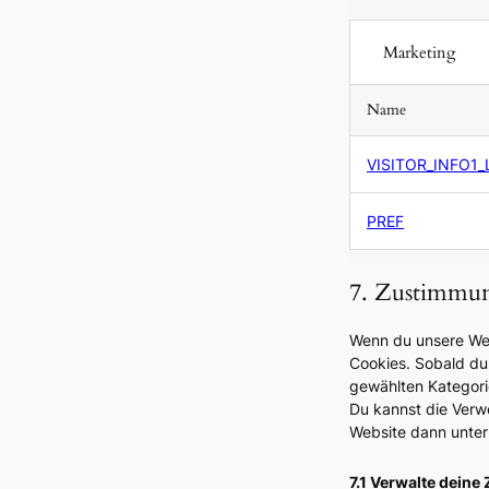
Marketing
Name
Name
VISITOR_INFO1_
PREF
7. Zustimmu
Wenn du unsere Webs
Cookies. Sobald du a
gewählten Kategori
Du kannst die Verw
Website dann unter 
7.1 Verwalte dein