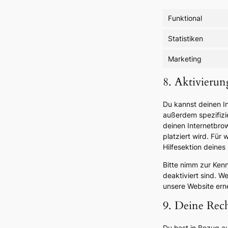
Funktional
Statistiken
Marketing
8. Aktivieru
Du kannst deinen I
außerdem spezifizie
deinen Internetbrow
platziert wird. Für
Hilfesektion deines
Bitte nimm zur Kenn
deaktiviert sind. W
unsere Website ern
9. Deine Rech
Du hast in Bezug a