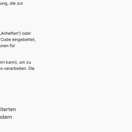
ung, die zur
„Anheften“) oder
t Code eingebettet,
onen für
ern kann), um zu
es verarbeiten. Die
iterten
ndern