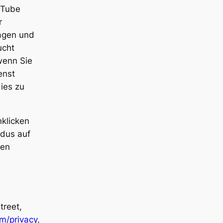
uTube
r
ragen und
ucht
wenn Sie
enst
ies zu
klicken
odus auf
ten
treet,
om/privacy
,