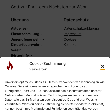
Gott zur Ehr – dem Nächsten zur Wehr
Über uns
Datenschutz
Aktuelles
Datenschutzerklärung
Einsatzabteilung
Impressum
Jugendfeuerwehr
Cookies
Kinderfeuerwehr
Kontakt
Verein
Bürgerinfo
Cookie-Zustimmung
Social
verwalten
Facebook
Instagram
Um dir ein optimales Erlebnis zu bieten, verwenden wir Technologien wie
YouTube
Cookies. Geräteinformationen zu speichern und / oder darauf
Newsletter
zuzugreifen, lässt uns Rückschlüsse auf das Konsumverhalten unserer
RSS-Feed Einsätze
Nutzer ziehen. Wenn du diesen Technologien zustimmst, können wir
Daten wie das Surfverhalten oder eindeutige IDs auf dieser Website
RSS-Feed Webseite
verarbeiten. Wenn du deine Zustimmung nicht erteilst oder zurückziehst,
können bestimmte Merkmale und Funktionen beeinträchtigt werden.