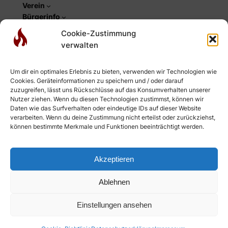
Verein
Bürgerinfo
Cookie-Zustimmung
Social
verwalten
Facebook
Instagram
Um dir ein optimales Erlebnis zu bieten, verwenden wir Technologien wie
YouTube
Cookies. Geräteinformationen zu speichern und / oder darauf
Newsletter
zuzugreifen, lässt uns Rückschlüsse auf das Konsumverhalten unserer
RSS-Feed Einsätze
Nutzer ziehen. Wenn du diesen Technologien zustimmst, können wir
Daten wie das Surfverhalten oder eindeutige IDs auf dieser Website
RSS-Feed Webseite
verarbeiten. Wenn du deine Zustimmung nicht erteilst oder zurückziehst,
können bestimmte Merkmale und Funktionen beeinträchtigt werden.
Akzeptieren
Ablehnen
Anmelden
© 2026
Einstellungen ansehen