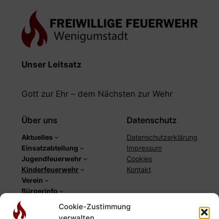
Unser Leitsatz
Gott zur Ehr – dem Nächsten zur Wehr
Über uns
Datenschutz
Aktuelles
Datenschutzerklärung
Einsatzabteilung
Impressum
Jugendfeuerwehr
Cookies
Kinderfeuerwehr
Kontakt
Verein
Bürgerinfo
Cookie-Zustimmung
Social
verwalten