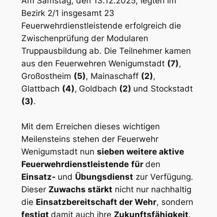
Am Samstag, den 13.12.2025, legten im
Bezirk 2/1 insgesamt 23
Feuerwehrdienstleistende erfolgreich die
Zwischenprüfung der Modularen
Truppausbildung ab. Die Teilnehmer kamen
aus den Feuerwehren Wenigumstadt
(7)
,
Großostheim
(5)
, Mainaschaff
(2)
,
Glattbach
(4)
,
Goldbach
(2)
und Stockstadt
(3)
.
Mit dem Erreichen dieses wichtigen
Meilensteins stehen der Feuerwehr
Wenigumstadt nun
sieben weitere aktive
Feuerwehrdienstleistende
für
den
Einsatz-
und
Übungsdienst
zur Verfügung.
Dieser
Zuwachs stärkt
nicht nur nachhaltig
die
Einsatzbereitschaft der Wehr
, sondern
festigt
damit auch ihre
Zukunftsfähigkeit
.