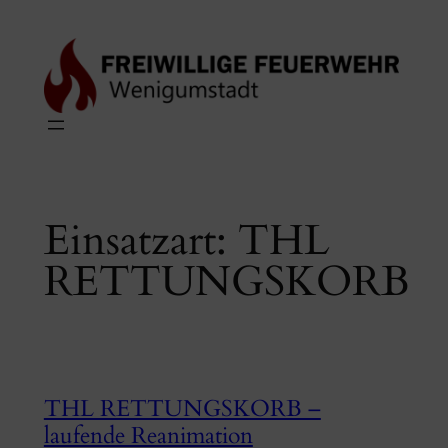
Zum
Inhalt
springen
Einsatzart:
THL
RETTUNGSKORB
THL RETTUNGSKORB –
laufende Reanimation