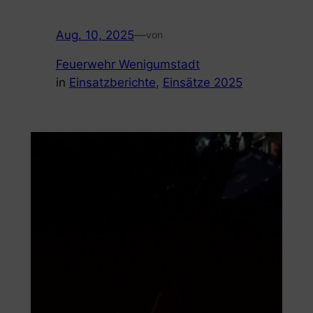
Aug. 10, 2025
—
von
Feuerwehr Wenigumstadt
in
Einsatzberichte
, 
Einsätze 2025