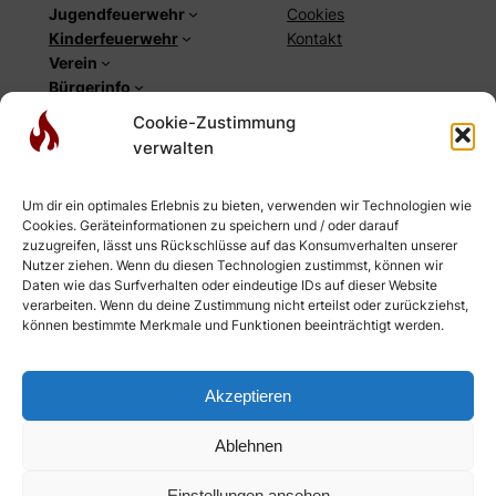
Jugendfeuerwehr
Cookies
Kinderfeuerwehr
Kontakt
Verein
Bürgerinfo
Cookie-Zustimmung
Social
verwalten
Facebook
Instagram
Um dir ein optimales Erlebnis zu bieten, verwenden wir Technologien wie
YouTube
Cookies. Geräteinformationen zu speichern und / oder darauf
Newsletter
zuzugreifen, lässt uns Rückschlüsse auf das Konsumverhalten unserer
RSS-Feed Einsätze
Nutzer ziehen. Wenn du diesen Technologien zustimmst, können wir
Daten wie das Surfverhalten oder eindeutige IDs auf dieser Website
RSS-Feed Webseite
verarbeiten. Wenn du deine Zustimmung nicht erteilst oder zurückziehst,
können bestimmte Merkmale und Funktionen beeinträchtigt werden.
Akzeptieren
Ablehnen
Anmelden
© 2026
Einstellungen ansehen