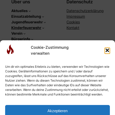
Über uns
Datenschutz
Aktuelles
Datenschutzerklärung
Einsatzabteilung
Impressum
Jugendfeuerwehr
Cookies
Kinderfeuerwehr
Kontakt
Verein
Bürgerinfo
Cookie-Zustimmung
Social
verwalten
Facebook
Instagram
Um dir ein optimales Erlebnis zu bieten, verwenden wir Technologien wie
YouTube
Cookies. Geräteinformationen zu speichern und / oder darauf
Newsletter
zuzugreifen, lässt uns Rückschlüsse auf das Konsumverhalten unserer
RSS-Feed Einsätze
Nutzer ziehen. Wenn du diesen Technologien zustimmst, können wir
Daten wie das Surfverhalten oder eindeutige IDs auf dieser Website
RSS-Feed Webseite
verarbeiten. Wenn du deine Zustimmung nicht erteilst oder zurückziehst,
können bestimmte Merkmale und Funktionen beeinträchtigt werden.
Akzeptieren