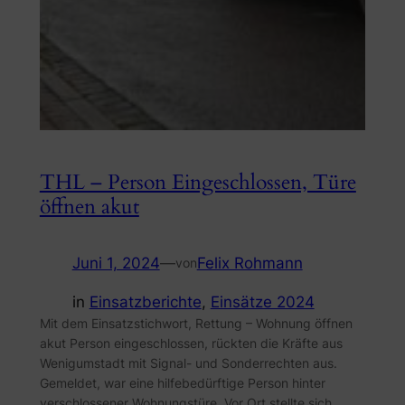
THL – Person Eingeschlossen, Türe
öffnen akut
Juni 1, 2024
—
Felix Rohmann
von
in
Einsatzberichte
, 
Einsätze 2024
Mit dem Einsatzstichwort, Rettung – Wohnung öffnen
akut Person eingeschlossen, rückten die Kräfte aus
Wenigumstadt mit Signal- und Sonderrechten aus.
Gemeldet, war eine hilfebedürftige Person hinter
verschlossener Wohnungstüre. Vor Ort stellte sich