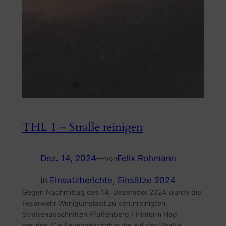
THL 1 – Straße reinigen
Dez. 14, 2024
—
Felix Rohmann
von
in
Einsatzberichte
, 
Einsätze 2024
Gegen Nachmittag des 14. Dezember 2024 wurde die
Feuerwehr Wenigumstadt zu verunreinigten
Straßenabschnitten Pfaffenberg / Hinterm Hag
gerufen. Die Feuerwehr nahm die auf der Straße