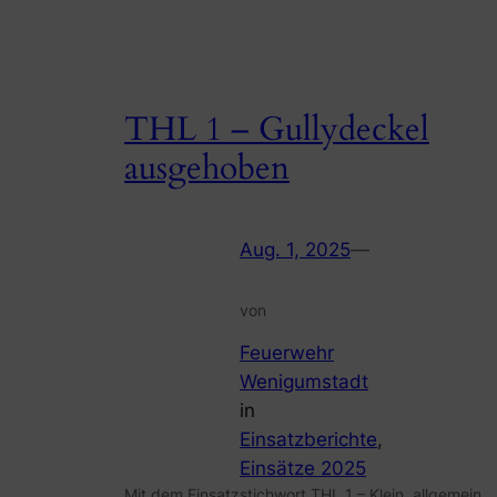
THL 1 – Gullydeckel
ausgehoben
Aug. 1, 2025
—
von
Feuerwehr
Wenigumstadt
in
Einsatzberichte
, 
Einsätze 2025
Mit dem Einsatzstichwort THL 1 – Klein, allgemein