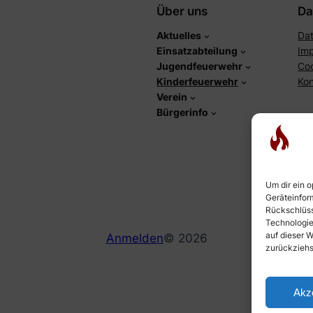
Über uns
Da
Aktuelles
Dat
Einsatzabteilung
Im
Jugendfeuerwehr
Co
Kinderfeuerwehr
Kon
Verein
Bürgerinfo
Um dir ein 
Geräteinform
Rückschlüss
Technologie
auf dieser W
Anmelden
© 2026
zurückziehs
Akz