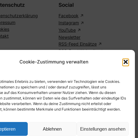
tenschutz
Social
enschutzerklärung
Facebook
pressum
Instagram
okies
YouTube
takt
Newsletter
RSS-Feed Einsätze
RSS-Feed Webseite
Cookie-Zustimmung verwalten
optimales Erlebnis zu bieten, verwenden wir Technologien wie Cookies.
ationen zu speichern und / oder darauf zuzugreifen, lässt uns
e auf das Konsumverhalten unserer Nutzer ziehen. Wenn du diesen
n zustimmst, können wir Daten wie das Surfverhalten oder eindeutige IDs
ebsite verarbeiten. Wenn du deine Zustimmung nicht erteilst oder
t, können bestimmte Merkmale und Funktionen beeinträchtigt werden.
eptieren
Ablehnen
Einstellungen ansehen