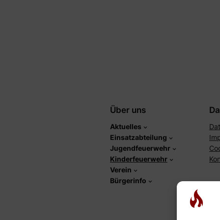
Über uns
Da
Aktuelles
Dat
Einsatzabteilung
Im
Jugendfeuerwehr
Co
Kinderfeuerwehr
Kon
Verein
Bürgerinfo