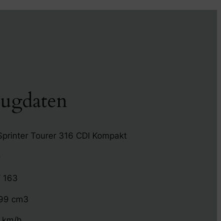
eugdaten
printer Tourer 316 CDI Kompakt
D
/ 163
99 cm3
 km/h