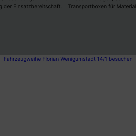
 der Einsatzbereitschaft,
Transportboxen für Material
Fahrzeugweihe Florian Wenigumstadt 14/1 besuchen