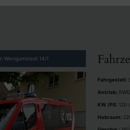
Fahrz
an Wenigumstadt 14/1
Fahrgestell:
S
Antrieb:
RW
KW /PS:
120 
Hubraum:
22
Geschw.:
160