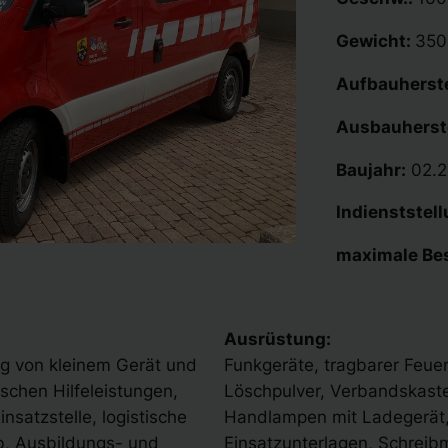
Gewicht:
350
Aufbauherste
Ausbauherste
Baujahr:
02.2
Indienststel
maximale Be
Ausrüstung:
ng von kleinem Gerät und
Funkgeräte, tragbarer Feue
ischen Hilfeleistungen,
Löschpulver, Verbandskaste
satzstelle, logistische
Handlampen mit Ladegerät,
, Ausbildungs- und
Einsatzunterlagen, Schreib