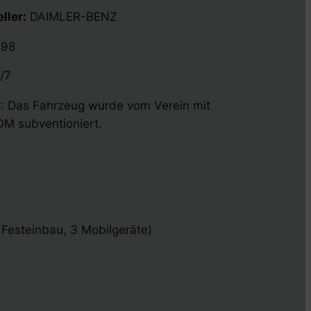
ller:
DAIMLER-BENZ
998
/7
t
: Das Fahrzeug wurde vom Verein mit
 sub­ven­ti­o­nie­rt.
 Festeinbau, 3 Mobilgeräte)