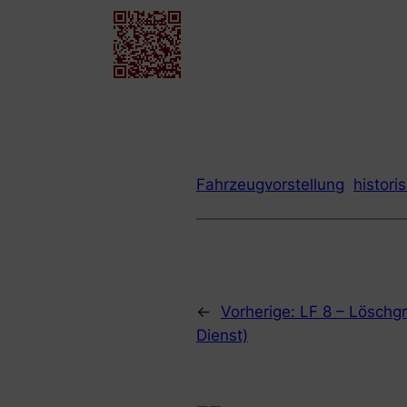
Fahrzeugvorstellung
histori
←
Vorherige:
LF 8 – Löschg
Dienst)