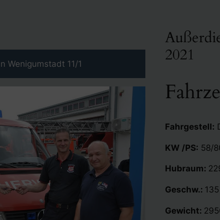
Außerdie
2021
an Wenigumstadt 11/1
Fahrz
Fahrgestell:
D
KW /PS:
58/8
Hubraum:
22
Geschw.:
135
Gewicht:
295