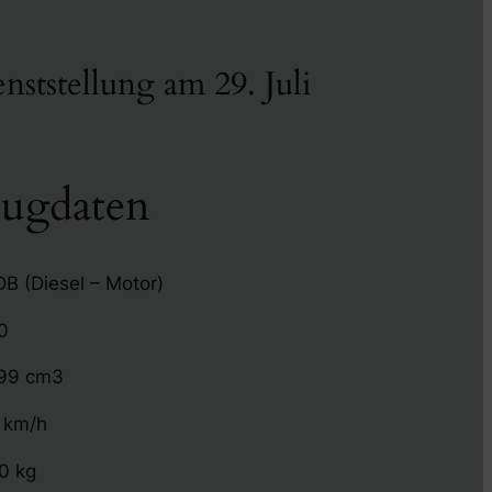
nststellung am 29. Juli
eugdaten
B (Diesel – Motor)
0
99 cm3
 km/h
0 kg