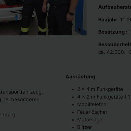
Aufbauherste
Baujahr:
11.1
Besatzung :
1
Besonderhei
ca. 42.000.- DM
Ausrüstung
:
2 x 4 m Funkgeräte
transportfahrzeug,
4 x 2 m Funkgeräte ( 1
g bei besonderen
Mobiltelefon
Feuerlöscher
enburg.
Motorsäge
Blitzer