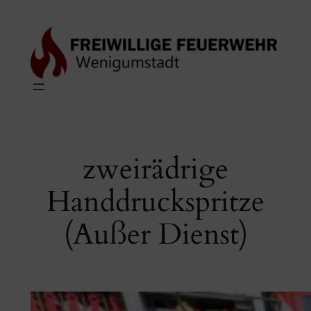
Zum
Inhalt
springen
zweirädrige
Handdruckspritze
(Außer Dienst)