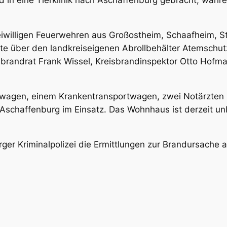
d in eine Tierklinik nach Aschaffenburg gebracht, währe
eiwilligen Feuerwehren aus Großostheim, Schaafheim, S
te über den landkreiseigenen Abrollbehälter Atemschut
eisbrandrat Frank Wissel, Kreisbrandinspektor Otto Hof
swagen, einem Krankentransportwagen, zwei Notärzten 
Aschaffenburg im Einsatz. Das Wohnhaus ist derzeit u
er Kriminalpolizei die Ermittlungen zur Brandursache a