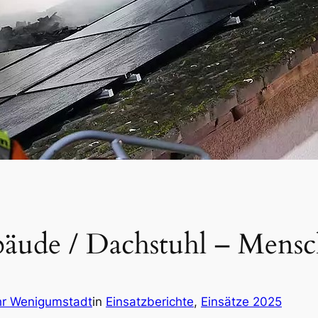
äude / Dachstuhl – Mensc
r Wenigumstadt
in
Einsatzberichte
, 
Einsätze 2025