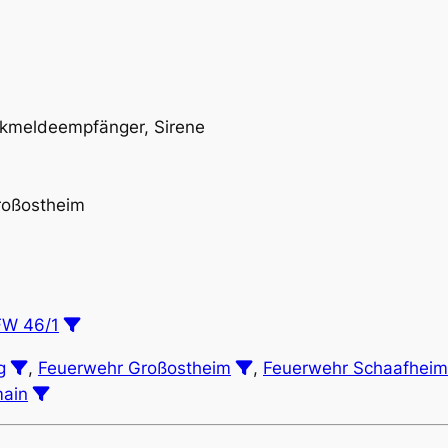
kmeldeempfänger, Sirene
roßostheim
W 46/1
g
,
Feuerwehr Großostheim
,
Feuerwehr Schaafheim
main