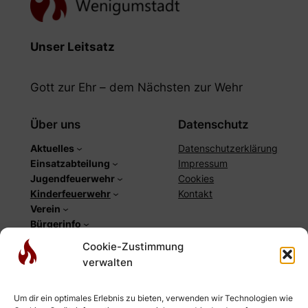
Unser Leitsatz
Gott zur Ehr – dem Nächsten zur Wehr
Über uns
Datenschutz
Aktuelles
Datenschutzerklärung
Einsatzabteilung
Impressum
Jugendfeuerwehr
Cookies
Kinderfeuerwehr
Kontakt
Verein
Bürgerinfo
Cookie-Zustimmung
Social
verwalten
Facebook
Instagram
Um dir ein optimales Erlebnis zu bieten, verwenden wir Technologien wie
YouTube