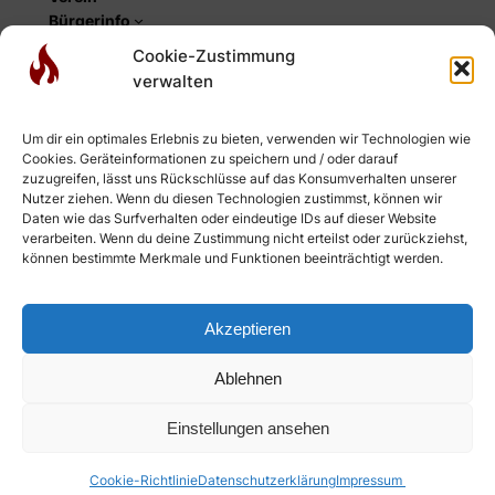
Bürgerinfo
Cookie-Zustimmung
Social
verwalten
Facebook
Instagram
Um dir ein optimales Erlebnis zu bieten, verwenden wir Technologien wie
YouTube
Cookies. Geräteinformationen zu speichern und / oder darauf
Newsletter
zuzugreifen, lässt uns Rückschlüsse auf das Konsumverhalten unserer
RSS-Feed Einsätze
Nutzer ziehen. Wenn du diesen Technologien zustimmst, können wir
Daten wie das Surfverhalten oder eindeutige IDs auf dieser Website
RSS-Feed Webseite
verarbeiten. Wenn du deine Zustimmung nicht erteilst oder zurückziehst,
können bestimmte Merkmale und Funktionen beeinträchtigt werden.
Akzeptieren
Ablehnen
Anmelden
© 2026
Einstellungen ansehen
Cookie-Richtlinie
Datenschutzerklärung
Impressum