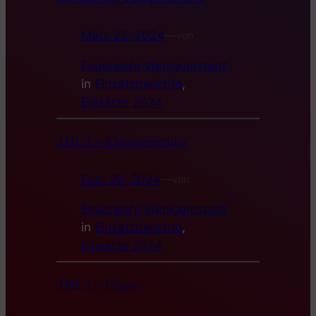
März 23, 2024
—
von
Feuerwehr Wenigumstadt
in
Einsatzberichte
, 
Einsätze 2024
THL 1 – Kleintierrettung
Feb. 26, 2024
—
von
Feuerwehr Wenigumstadt
in
Einsatzberichte
, 
Einsätze 2024
THL 1 – Ölspur