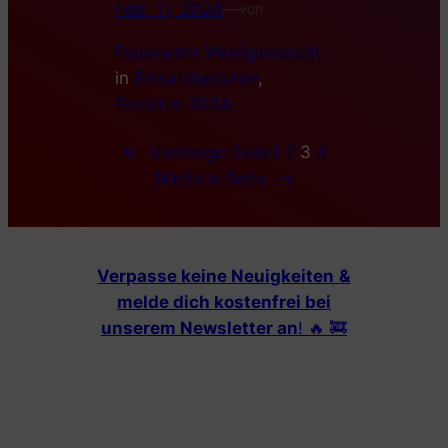
Feb. 11, 2024
—
von
Feuerwehr Wenigumstadt
in
Einsatzberichte
, 
Einsätze 2024
←
Vorherige Seite
1
2
3
4
Nächste Seite
→
Verpasse keine Neuigkeiten
&
melde dich kostenfrei bei
unserem Newsletter an
! 🔥 🚒