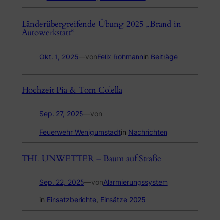
Länderübergreifende Übung 2025 „Brand in
Autowerkstatt“
Okt. 1, 2025
—
von
Felix Rohmann
in
Beiträge
Hochzeit Pia & Tom Colella
Sep. 27, 2025
—
von
Feuerwehr Wenigumstadt
in
Nachrichten
THL UNWETTER – Baum auf Straße
Sep. 22, 2025
—
von
Alarmierungssystem
in
Einsatzberichte
, 
Einsätze 2025