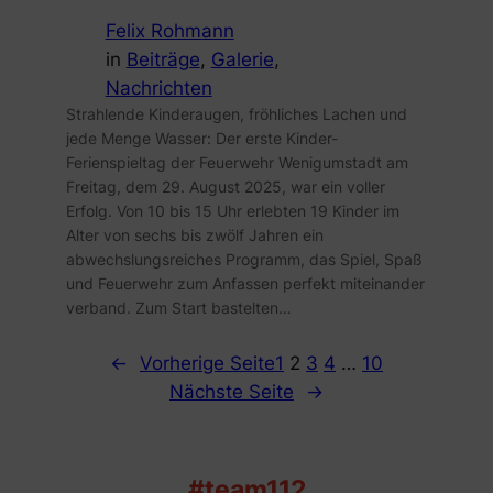
Felix Rohmann
in
Beiträge
, 
Galerie
, 
Nachrichten
Strahlende Kinderaugen, fröhliches Lachen und
jede Menge Wasser: Der erste Kinder-
Ferienspieltag der Feuerwehr Wenigumstadt am
Freitag, dem 29. August 2025, war ein voller
Erfolg. Von 10 bis 15 Uhr erlebten 19 Kinder im
Alter von sechs bis zwölf Jahren ein
abwechslungsreiches Programm, das Spiel, Spaß
und Feuerwehr zum Anfassen perfekt miteinander
verband. Zum Start bastelten…
←
Vorherige Seite
1
2
3
4
…
10
Nächste Seite
→
#team112