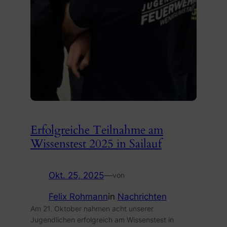
Erfolgreiche Teilnahme am
Wissenstest 2025 in Sailauf
Okt. 25, 2025
—
von
Felix Rohmann
in
Nachrichten
Am 21. Oktober nahmen acht unserer
Jugendlichen erfolgreich am Wissenstest in