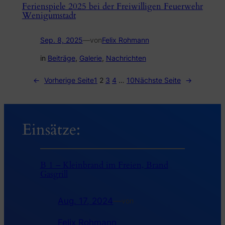
Ferienspiele 2025 bei der Freiwilligen Feuerwehr
Wenigumstadt
Sep. 8, 2025
—
von
Felix Rohmann
in
Beiträge
, 
Galerie
, 
Nachrichten
←
Vorherige Seite
1
2
3
4
…
10
Nächste Seite
→
Einsätze:
B 1 – Kleinbrand im Freien, Brand
Gasgrill
Aug. 17, 2024
—
von
Felix Rohmann