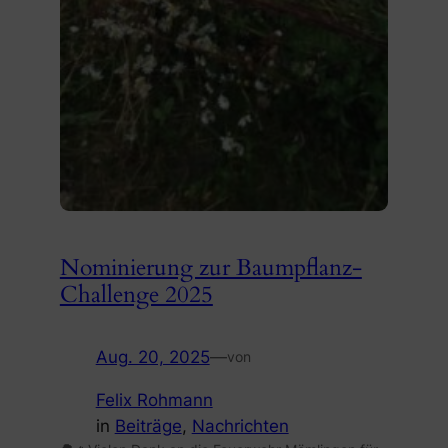
Nominierung zur Baumpflanz-
Challenge 2025
Aug. 20, 2025
—
von
Felix Rohmann
in
Beiträge
, 
Nachrichten