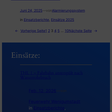
Juni 24, 2025
—
von
Alarmierungssystem
in
Einsatzberichte
, 
Einsätze 2025
←
Vorherige Seite
1
2
3
4
5
…
10
Nächste Seite
→
Einsätze:
THL 1 – Fahrbahn unterspült nach
Wasserrohrbruch
Feb. 12, 2026
—
von
Feuerwehr Wenigumstadt
in
Einsatzberichte
, 