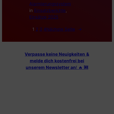
Alarmierungssystem
in
Einsatzberichte
, 
Einsätze 2025
1
2
3
4
Nächste Seite
→
Verpasse keine Neuigkeiten
&
melde dich kostenfrei bei
unserem Newsletter an
! 🔥 🚒