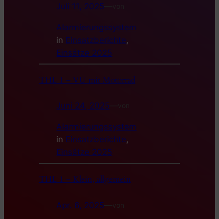
Juli 11, 2025
—
von
Alarmierungssystem
in
Einsatzberichte
, 
Einsätze 2025
THL 1 – VU mit Motorrad
Juni 24, 2025
—
von
Alarmierungssystem
in
Einsatzberichte
, 
Einsätze 2025
THL 1 – Klein, allgemein
Apr. 6, 2025
—
von