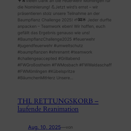
🌳🔥Vielen Dank an die Feuerwehr Mömlingen für
die Nominierung! 💪Jetzt wird’s ernst – wir
präsentieren stolz unsere Teilnahme an der
Baumpflanz Challenge 2025! 🌱🚒🌟 Jeder durfte
anpacken – Teamwork eben! Wir hoffen, euch
gefällt das Ergebnis genauso wie uns!
#BaumpflanzChallenge2025 #feuerwehr
#jugendfeuerwehr #umweltschutz
#baumpflanzen #ehrenamt #teamwork
#challengeaccepted #Grillabend
#FWGroßostheim #FWMosbach #FWWaldaschaff
#FWMömlingen #Kübelspritze
#BäumchenMitHerz Unsere…
THL RETTUNGSKORB –
laufende Reanimation
Aug. 10, 2025
—
von