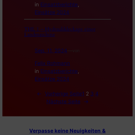
in
Einsatzberichte
, 
Einsätze 2024
THL 1 – Hydraulikleckage einer
Landmaschine
Sep. 11, 2024
—
von
Felix Rohmann
in
Einsatzberichte
, 
Einsätze 2024
←
Vorherige Seite
1
2
3
4
Nächste Seite
→
Verpasse keine Neuigkeiten
&