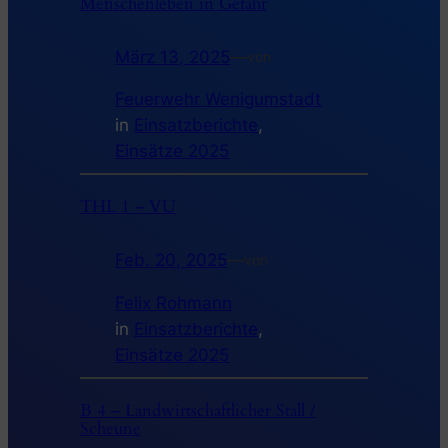
Menschenleben in Gefahr
März 13, 2025
—
von
Feuerwehr Wenigumstadt
in
Einsatzberichte
, 
Einsätze 2025
THL 1 – VU
Feb. 20, 2025
—
von
Felix Rohmann
in
Einsatzberichte
, 
Einsätze 2025
B 4 – Landwirtschaftlicher Stall /
Scheune