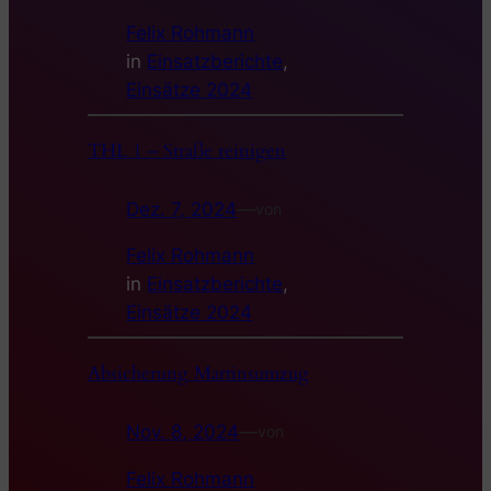
Felix Rohmann
in
Einsatzberichte
, 
Einsätze 2024
THL 1 – Straße reinigen
Dez. 7, 2024
—
von
Felix Rohmann
in
Einsatzberichte
, 
Einsätze 2024
Absicherung Martinsumzug
Nov. 8, 2024
—
von
Felix Rohmann