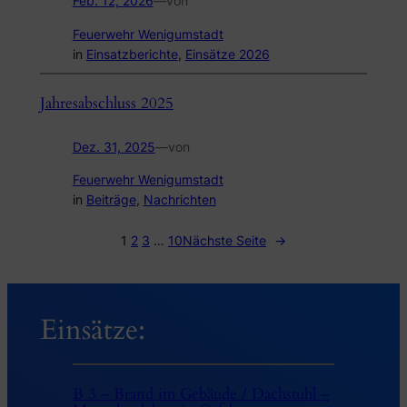
Feb. 12, 2026
—
von
Feuerwehr Wenigumstadt
in
Einsatzberichte
, 
Einsätze 2026
Jahresabschluss 2025
Dez. 31, 2025
—
von
Feuerwehr Wenigumstadt
in
Beiträge
, 
Nachrichten
1
2
3
…
10
Nächste Seite
→
Einsätze:
B 3 – Brand im Gebäude / Dachstuhl –