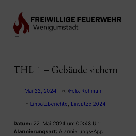
Zum
Inhalt
springen
THL 1 – Gebäude sichern
Mai 22, 2024
—
Felix Rohmann
von
in
Einsatzberichte
, 
Einsätze 2024
Datum:
22. Mai 2024 um 00:43 Uhr
Alarmierungsart:
Alarmierungs-App,